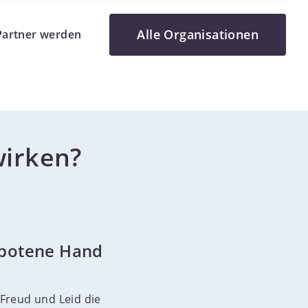
wir uns seit über 70 Jahren für eine
bessere Zukunft für Kinder und
Alle Organisationen
Partner werden
Menschen in Not ein.Weltweite Hilfe, die
wirktNachhaltige
EntwicklungszusammenarbeitUnsere
regionalen Entwicklungsprogramme
dauern im Schnitt 15 Jahre, um
wirken?
nachhaltig Veränderung zu
gewährleisten. Ermöglicht werden unsere
regionalen Entwicklungsprogramme
vorwiegend durch
Kinderpatenschaften.Mit einer
ebotene Hand
Kinderpatenschaft bei World Vision
werden die Bereiche Wasser, Gesundheit,
Einkommen und Versorgung, Bildung
 Freud und Leid die