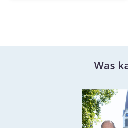
Kampagnen und Projekte konzentrieren
sich auf Heimtiere, wie streunende
Hunde und Katzen, Nutztiere und
Wildtiere, die unter unangemessenen
Bedingungen sowie in Katastrophen- und
Konfliktgebieten gehalten werden. Wir
errichten und betreiben weltweit
Was ka
Schutzzentren, in denen Wildtiere, die
aus missbräuchlicher Gefangenschaft
gerettet werden, ein artgemäßes Zuhause
finden, darunter auch der BÄRENWALD
Arbesbach und die EULEN- UND
GREIFVOGELSTATION Haringsee in
Österreich.Unsere Arbeit finanziert sich
dabei zu hundert Prozent aus Spenden