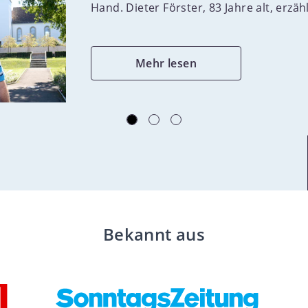
beruht auf unserer Finanzierung: 97
Hand. Dieter Förster, 83 Jahre alt, erzä
Prozent unserer Mittel stammen von
privaten Spender:innen. Unsere
Mehr lesen
Unabhängigkeit erlaubt es uns, selbst zu
entscheiden, wo, wann und wie wir
unsere Hilfe leisten. Wir sind neutralWir
ergreifen in bewaffneten Konflikten keine
Partei und unterstützen nicht die Agenda
von Kriegsparteien. Wir sind dort aktiv,
wo die Menschen uns brauchen, oft auf
beiden Seiten eines Konflikts oder
Krieges. In unseren Krankenhäusern
Bekannt aus
liegen nicht selten Soldaten verfeindeter
Parteien nebeneinander. Wir können
Menschen nur helfen, wenn wir von allen
beteiligten Seiten in einem Konflikt