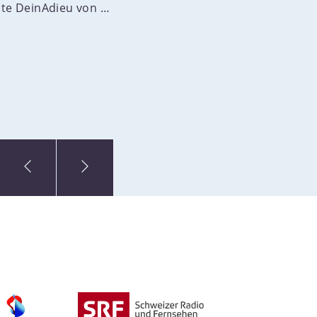
und Kinderschutz gefördert. Von einer
hlte DeinAdieu von …
Patenschaft profitiert dadurch nicht nur
das Kind, sondern auch seine Familie
und die gesamte Region in der es
lebt.Die finanzielle Unterstützung und die
Befriedigung der Grundbedürfnisse des
Patenkindes wirken sich positiv auf die
Gesamtsituation seiner Familie aus.
Schulungen zu
Einkommensverbesserung und
Versorgung fördern die unabhängige
Existenzsicherung der Familie.
Verbesserungen der Infrastruktur, etwa
der Bau von Brunnen und
Gesundheitsstationen kommen der
gesamten Region zu Gute.Humanitäre