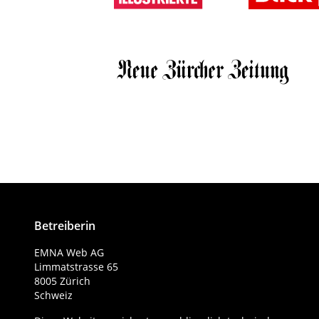
Betreiberin
EMNA Web AG
Limmatstrasse 65
8005 Zürich
Schweiz