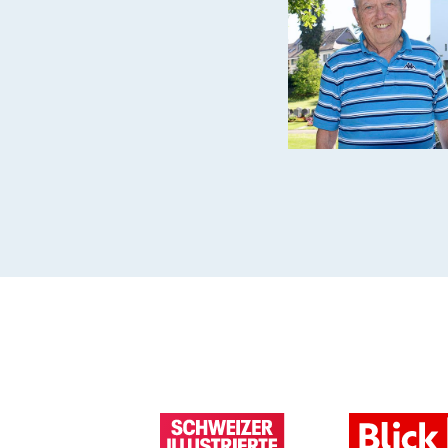
und wird dadurch erst möglich. Helfen
auch Sie Tieren weltweit und werden Teil
unserer Vision: Eine Welt, in der
Menschen Tieren mit Respekt, Mitgefühl
und Verständnis begegnen.