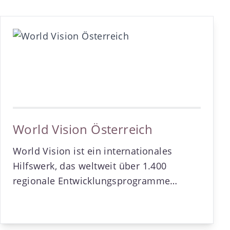
World Vision Österreich
World Vision ist ein internationales
Hilfswerk, das weltweit über 1.400
regionale Entwicklungsprogramme
betreut und in rund 100 Ländern aktiv ist.
Geleitet von christlichen Werten und
dem Prinzip Hilfe zur Selbsthilfe setzen