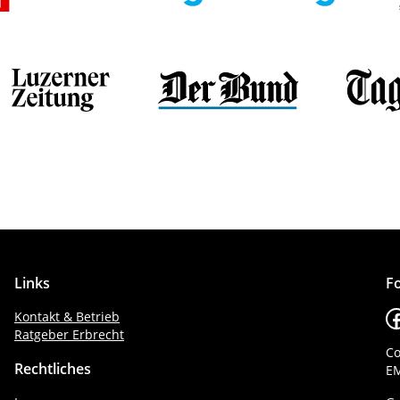
respektiert werden. Wir sprechen
darüber, was wir sehenNeutralität
bedeutet nicht Schweigen. Unsere Nähe
zu Menschen in Not bringt die
Verpflichtung mit sich, auf ihre Not
aufmerksam zu machen, um letztlich zur
Verbesserung ihrer Situation
beizutragen. Wir sind transparentWir
übernehmen die Verantwortung dafür,
gegenüber unseren Patient:innen und
Spender:innen Rechenschaft über unser
Links
Fo
Handeln abzulegen und unsere
F
Kontakt & Betrieb
Entscheidungen transparent zu machen.
Ratgeber Erbrecht
Co
Rechtliches
EM