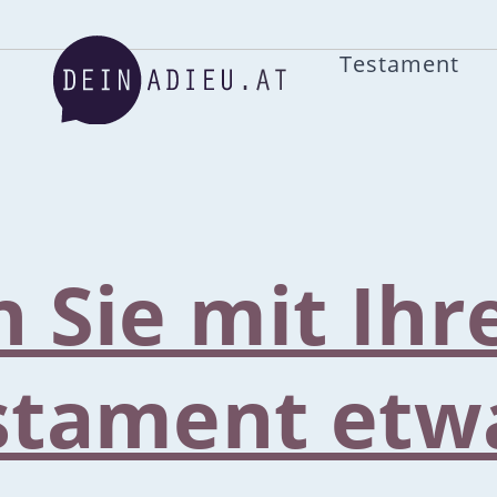
Testament
n Sie mit Ih
stament etw