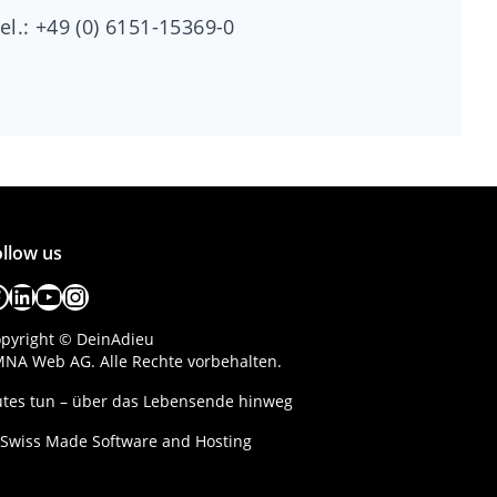
el.: +49 (0) 6151-15369-0
llow us
acebook
LinkedIn
YouTube
Instagram
pyright © DeinAdieu
NA Web AG. Alle Rechte vorbehalten.
tes tun – über das Lebensende hinweg