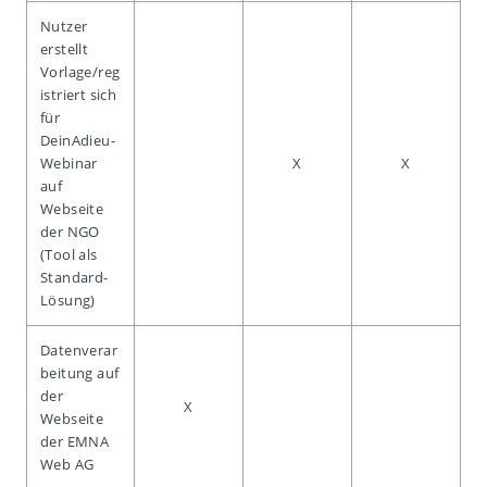
Nutzer
erstellt
Vorlage/reg
istriert sich
für
DeinAdieu-
Webinar
X
X
auf
Webseite
der NGO
(Tool als
Standard-
Lösung)
Datenverar
beitung auf
der
X
Webseite
der EMNA
Web AG