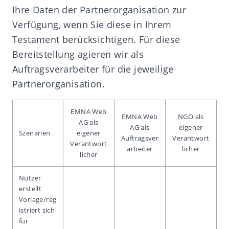
Ihre Daten der Partnerorganisation zur
Verfügung, wenn Sie diese in Ihrem
Testament berücksichtigen. Für diese
Bereitstellung agieren wir als
Auftragsverarbeiter für die jeweilige
Partnerorganisation.
EMNA Web
EMNA Web
NGO als
AG als
AG als
eigener
Szenarien
eigener
Auftragsver
Verantwort
Verantwort
arbeiter
licher
licher
Nutzer
erstellt
Vorlage/reg
istriert sich
für