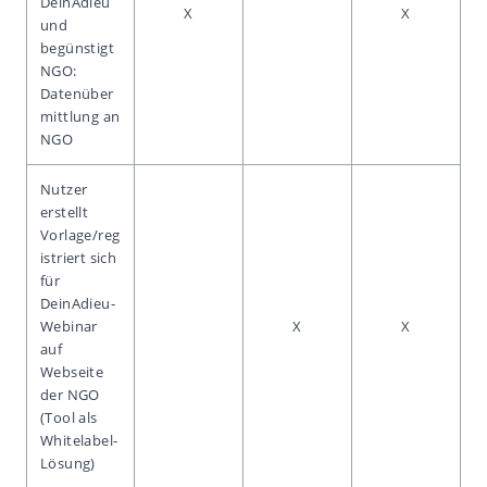
DeinAdieu
X
X
und
begünstigt
NGO:
Datenüber
mittlung an
NGO
Nutzer
erstellt
Vorlage/reg
istriert sich
für
DeinAdieu-
Webinar
X
X
auf
Webseite
der NGO
(Tool als
Whitelabel-
Lösung)