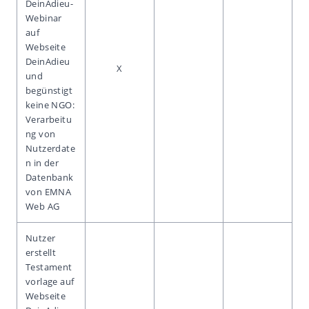
DeinAdieu-
Webinar
auf
Webseite
DeinAdieu
X
und
begünstigt
keine NGO:
Verarbeitu
ng von
Nutzerdate
n in der
Datenbank
von EMNA
Web AG
Nutzer
erstellt
Testament
vorlage auf
Webseite