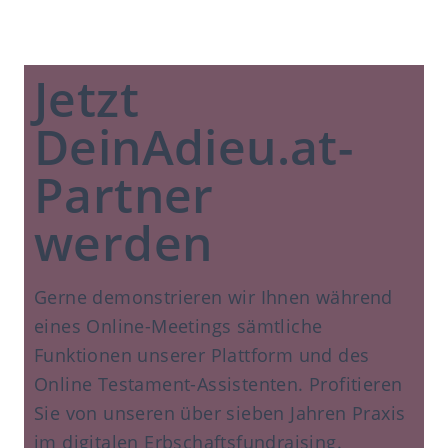
Jetzt
DeinAdieu.at-
Partner
werden
Gerne demonstrieren wir Ihnen während
eines Online-Meetings sämtliche
Funktionen unserer Plattform und des
Online Testament-Assistenten. Profitieren
Sie von unseren über sieben Jahren Praxis
im digitalen Erbschaftsfundraising.