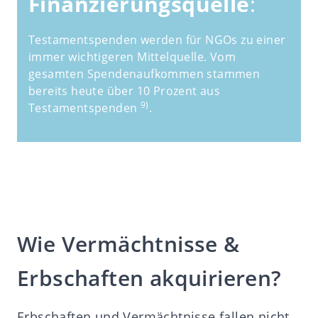
Finanzierungsquelle
:
Testamentspenden werden für NGOs zu einer
immer wichtigeren Mittelquelle. Vom
gesamten Spendenaufkommen stammen
bereits heute über 10 Prozent aus
9)
Testamentspenden
.
Wie Vermächtnisse &
Erbschaften akquirieren?
Erbschaften und Vermächtnisse fallen nicht