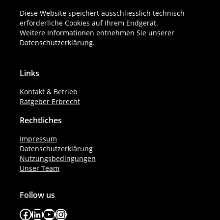
werden. Unter mehreren Miterben erfolgt
Diese Website speichert ausschliesslich technisch
zudem unter Umständen eine
Anrechnung
erforderliche Cookies auf Ihrem Endgerät.
lebzeitiger Schenkungen auf den Erbteil.
Weitere Informationen entnehmen Sie unserer
Datenschutzerklärung
.
Links
Kontakt & Betrieb
Ratgeber Erbrecht
Rechtliches
Impressum
Datenschutzerklärung
Nutzungsbedingungen
Unser Team
Follow us
Facebook
LinkedIn
YouTube
Instagram