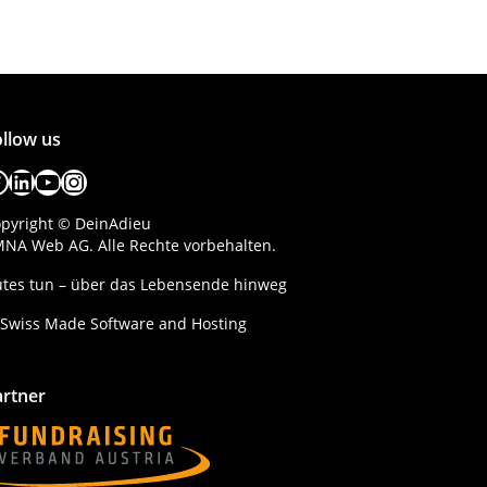
llow us
acebook
LinkedIn
YouTube
Instagram
pyright © DeinAdieu
NA Web AG. Alle Rechte vorbehalten.
tes tun – über das Lebensende hinweg
artner