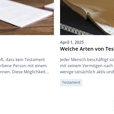
April 1, 2025
Welche Arten von Tes
ft, dass kein Testament
Jeder Mensch beschäftigt si
torbene Person mit einem
mit seinem Vermögen nach 
nnen. Diese Möglichkeit
wenige tatsächlich aktiv un
reichische Recht stellt
schieben wichtige Entscheid
Testament
t verteilt wird. In den
eigenen Sterblichkeit beschä
 Person gewünscht, […]
Studie hin, wonach nur ca. 