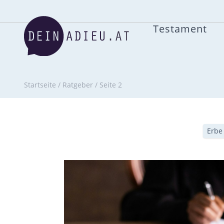
Testament
Startseite
/
Ratgeber
/
Seite 2
Erbe