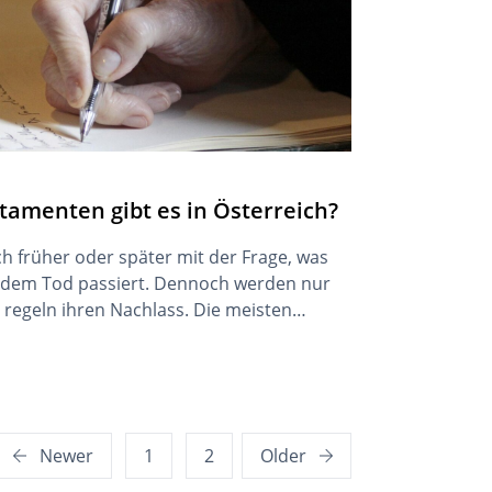
tamenten gibt es in Österreich?
ch früher oder später mit der Frage, was
dem Tod passiert. Dennoch werden nur
d regeln ihren Nachlass. Die meisten
ungen auf und wollen sich nicht mit der
ftigen. Darauf deutet auch eine aktuelle
30% der […]
Newer
1
2
Older