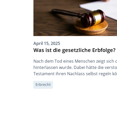
April 15, 2025
Was ist die gesetzliche Erbfolge?
Nach dem Tod eines Menschen zeigt sich o
hinterlassen wurde. Dabei hätte die vers
Testament ihren Nachlass selbst regeln kö
wird jedoch häufig nicht genutzt. Das öster
Erbrecht
sicher, dass das Vermögen dennoch geordne
meisten Fällen hätte sich die verstorbene
Seitennummerierung
der