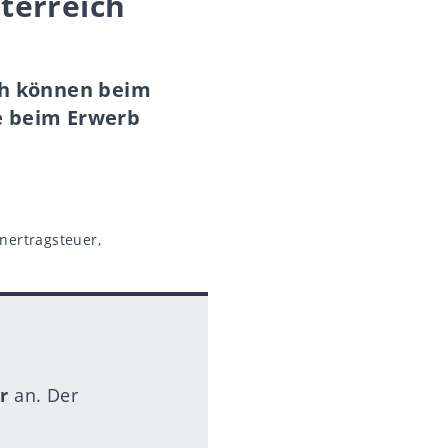
terreich
ch können beim
e beim Erwerb
nertragsteuer
,
r
an. Der