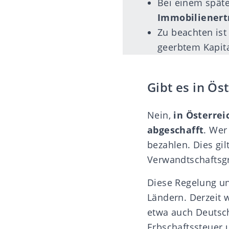
Bei einem späte
Immobilienert
Zu beachten ist
geerbtem Kapi
Gibt es in Ös
Nein,
in Österrei
abgeschafft
. Wer
bezahlen. Dies g
Verwandtschaftsg
Diese Regelung un
Ländern. Derzeit 
etwa auch Deutschl
Erbschaftssteuer u