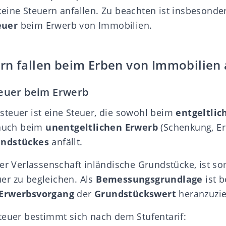
eine Steuern anfallen. Zu beachten ist insbesonde
euer
beim Erwerb von Immobilien.
rn fallen beim Erben von Immobilien 
euer beim Erwerb
teuer ist eine Steuer, die sowohl beim
entgeltlic
 auch beim
unentgeltlichen Erwerb
(Schenkung, Er
undstückes
anfällt.
der
Verlassenschaft
inländische Grundstücke, ist so
er zu begleichen. Als
Bemessungsgrundlage
ist 
 Erwerbsvorgang
der
Grundstückswert
heranzuzi
teuer bestimmt sich nach dem Stufentarif: