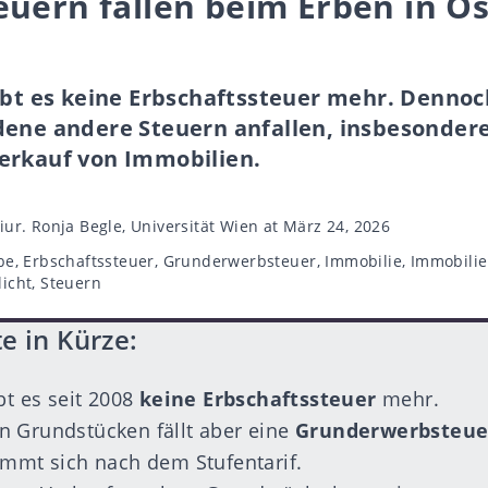
uern fallen beim Erben in Ös
gibt es keine Erbschaftssteuer mehr. Denno
dene andere Steuern anfallen, insbesonder
erkauf von Immobilien.
iur. Ronja Begle, Universität Wien
at März 24, 2026
be
,
Erbschaftssteuer
,
Grunderwerbsteuer
,
Immobilie
,
Immobilie
icht
,
Steuern
e in Kürze:
bt es seit 2008
keine Erbschaftssteuer
mehr.
n Grundstücken fällt aber eine
Grunderwerbsteue
immt sich nach dem Stufentarif.