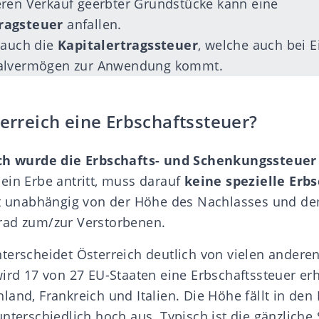
ren Verkauf geerbter Grundstücke kann eine
ragsteuer
anfallen.
 auch die
Kapitalertragssteuer
, welche auch bei 
talvermögen zur Anwendung kommt.
terreich eine Erbschaftssteuer?
ch wurde die Erbschafts- und Schenkungssteuer
 ein Erbe antritt, muss darauf
keine spezielle Erb
ilt unabhängig von der Höhe des Nachlasses und d
rad zum/zur Verstorbenen.
terscheidet Österreich deutlich von vielen andere
wird 17 von 27 EU-Staaten eine Erbschaftssteuer er
and, Frankreich und Italien. Die Höhe fällt in den
nterschiedlich hoch aus. Typisch ist die gänzliche 