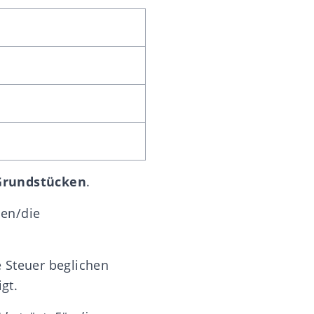
 Grundstücken
.
den/die
 Steuer beglichen
gt.