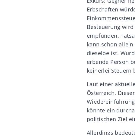
Exkurs: Gegner ne
Erbschaften würde
Einkommenssteuer,
Besteuerung wird 
empfunden. Tatsäc
kann schon allein
dieselbe ist. Wurd
erbende Person b
keinerlei Steuern 
Laut einer
aktuell
Österreich. Diese
Wiedereinführung 
könnte ein durcha
politischen Ziel 
Allerdings bedeut