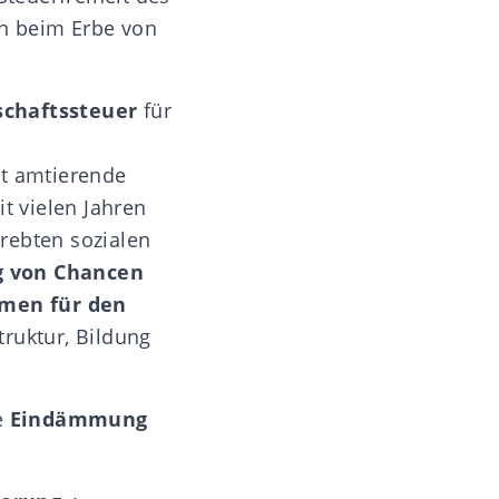
n beim Erbe von
schaftssteuer
für
it amtierende
t vielen Jahren
rebten sozialen
g von Chancen
men für den
truktur, Bildung
e
Eindämmung