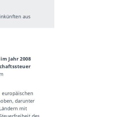
Einkünften aus
 im Jahr 2008
schaftssteuer
em
n europäischen
hoben, darunter
 Ländern mit
Steuerfreiheit des