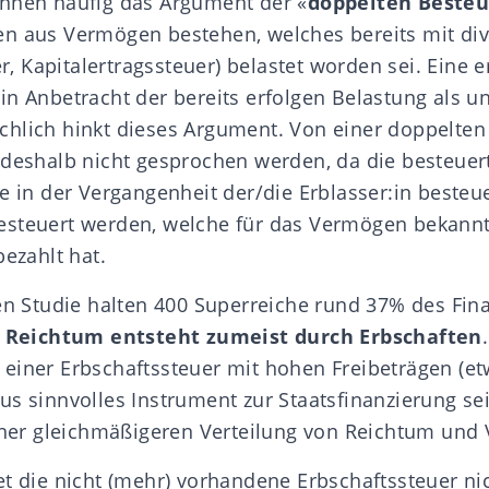
nnen häufig das Argument der «
doppelten Beste
n aus Vermögen bestehen, welches bereits mit div
 Kapitalertragssteuer) belastet worden sei. Eine e
in Anbetracht der bereits erfolgen Belastung als u
hlich hinkt dieses Argument. Von einer doppelte
 deshalb nicht gesprochen werden, da die besteuer
e in der Vergangenheit der/die Erblasser:in besteue
esteuert werden, welche für das Vermögen bekannt
bezahlt hat.
en Studie
halten 400 Superreiche rund 37% des Fin
r
Reichtum entsteht zumeist durch Erbschaften
einer Erbschaftssteuer mit hohen Freibeträgen (et
us sinnvolles Instrument zur Staatsfinanzierung se
einer gleichmäßigeren Verteilung von Reichtum und
et die nicht (mehr) vorhandene Erbschaftssteuer ni