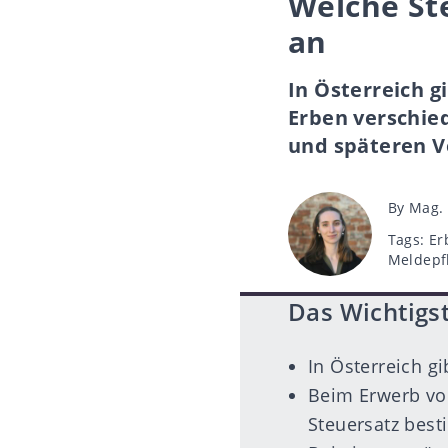
Welche Ste
an
In Österreich 
Erben verschie
und späteren V
Post
By
Mag. 
author
Tags
Tags:
Er
Meldepfl
Das Wichtigst
In Österreich gi
Beim Erwerb vo
Steuersatz best