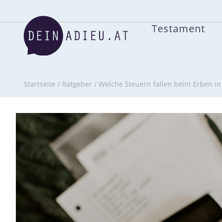
Testament
Startseite
/
Ratgeber
/
Welche Steuern fallen beim Erben in