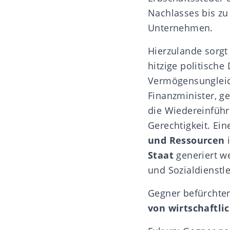
Nachlasses bis z
Unternehmen.
Hierzulande sorgt
hitzige
politische
Vermögensungleich
Finanzminister, ge
die Wiedereinführ
Gerechtigkeit. Ein
und Ressourcen
i
Staat
generiert w
und Sozialdienst
Gegner befürchte
von wirtschaftl