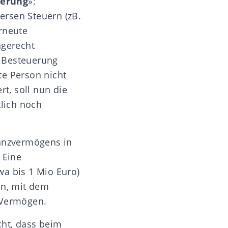
uerung
»:
ersen Steuern (zB.
rneute
ngerecht
n Besteuerung
te Person nicht
rt, soll nun die
lich noch
anzvermögens in
. Eine
wa bis 1 Mio Euro)
in, mit dem
 Vermögen.
cht, dass beim