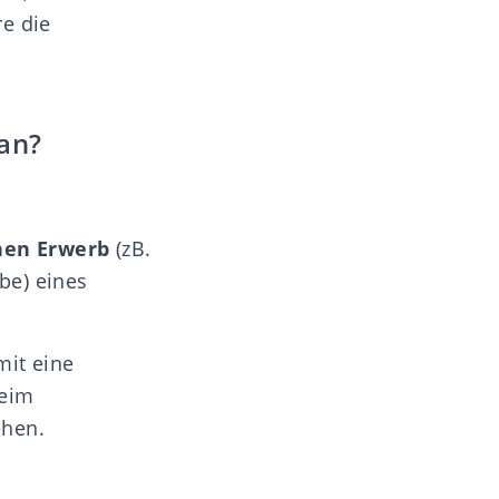
re die
an?
hen Erwerb
(zB.
be) eines
mit eine
beim
ehen.