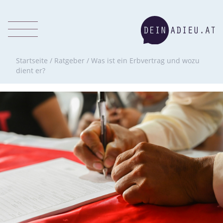
Startseite
/
Ratgeber
/
Was ist ein Erbvertrag und wozu
dient er?